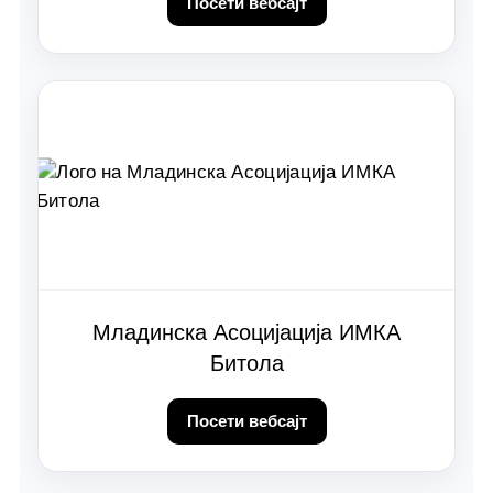
Посети вебсајт
Младинска Асоцијација ИМКА
Битола
Посети вебсајт