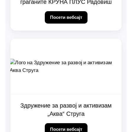
граѓаните КРУНА ПЛУС Радовиш
Посети вебсајт
Здружение за развој и активизам
„Аква“ Струга
Посети вебсајт