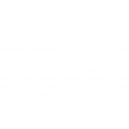
Успешна приказна
Отп
„Студиите по младинска работа ми даваат можност да го
Законо
надградам знаењето и да го претворам во конкретна
препоз
практика. Верувам дека преку едукација и ангажман
унапре
можеме да создадеме подобри услови за младите и
зајакн
посилна младинска работа во Македонија.“
поддрш