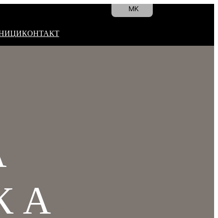
MK
EN
ТНИЦИ
КОНТАКТ
А
КА