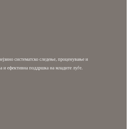
нејзино систематско следење, проценување и
на и ефективна поддршка на младите луѓе.