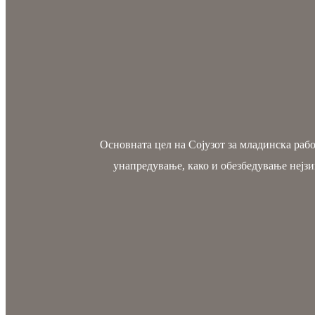
Основната цел на Сојузот за младинска раб
унапредување, како и обезбедување нејзи