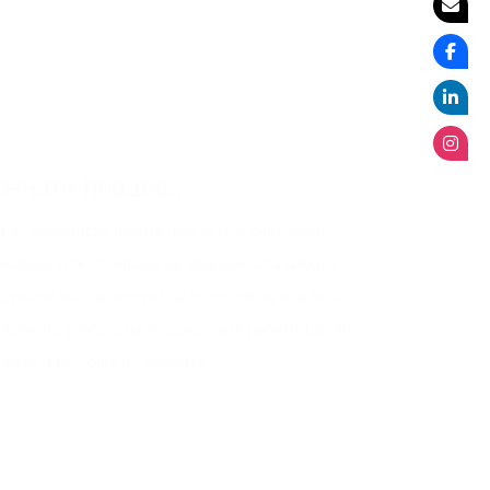
очнати процеси..
т за младинска работа има за цел системско
навање и регулирање на младинската работа,
дување на квалитетот на услугите за млади и
ување на улогата на младинските работници во
ката и развојот на младите.