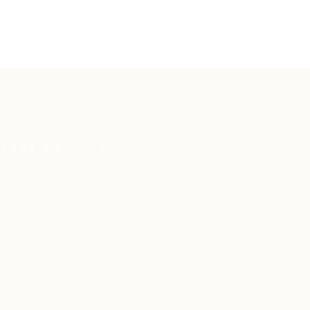
ните за
 сакаат да создадат
 Придружете ни се во
тници и препознавање на
е и заедници каде