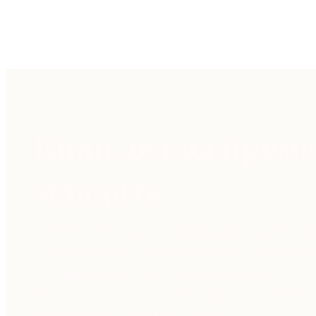
Биди дел од проме
младите
СМР обединува млади, организации и партнери кои
повеќе можности, поддршка и промени за младите.
создавањето на посилна мрежа на младински рабо
младинската работа, поголема поддршка за младит
младите активно учествуваат и растат!