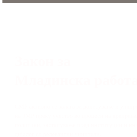
Закон за
Младинска работ
СМР активно се залага за донесување и унап
на ЗМР преку учество во процеси на креирање
политики, застапување пред институции и и
дијалог со релевантни чинители.