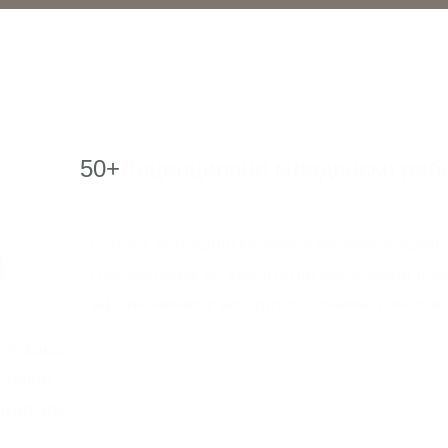
50+
Лиценцирани младински раб
Сојузот за младинска работа обучува младин
а
спроведување на квалитетни едукативни прог
зајакне нивните капацитети, знаења и вештин
редување
 јавни
ницирање